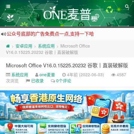
ONE麦普
公众号底部的广告免费点一点,支持一下哈
资源来之不易,大家低调使用
安卓应用
系统应用
Microsoft Office
>
>
>
如下载链接被封,请在网站留言给我们
V16.0.15225.20232 谷歌丨直装破解版
站点自营在大陆可用的香港流量卡，可以做的事情很多，感兴趣的点击站内广告图
Microsoft Office V16.0.15225.20232 谷歌丨直装破解版
系统应用
one麦普
4年前 (2022-06-03)
4587
次浏览
已收录
0个评论