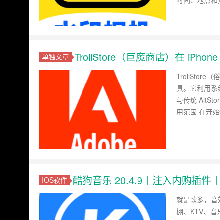
时间、地点和
TrollStore（巨魔商店）在 iPh
单独文章
TrollSto
具。它利用系
与传统 AltS
用范围 在开始前
酷狗音乐 20.4.9丨注入内购插件丨
IOS软件
就是歌多，音
棚、KTV、音