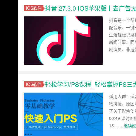
抖音 27.3.0 IOS苹果版丨去广
IOS软件
抖音是一个帮
配音乐、一键
生活轻松记录
新闻时事、同
剧演员、非遗
轻松学习/PS课程_轻松掌握PS
IOS软件
适用人群：适
物拼接、原图
了关于影像创
00:49 课时
18:……
继续阅