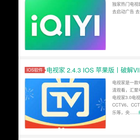
独家热门电视剧
去启动广告 
电视家 2.4.3 IOS 苹果版丨破解
IOS软件
电视家是一款电
清观看，汇聚
电视家3.0电
CCTV6、CC
乐等，央……