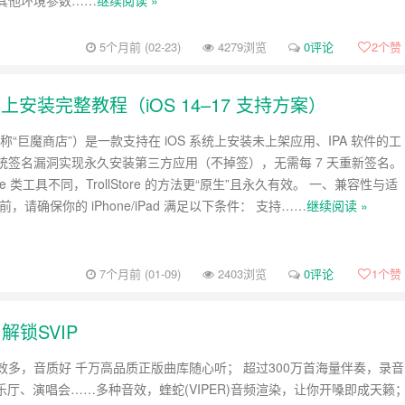
其他环境参数……
继续阅读 »
5个月前 (02-23)
4279浏览
0评论
2
个赞
one 上安装完整教程（iOS 14–17 支持方案）
re（俗称“巨魔商店”）是一款支持在 iOS 系统上安装未上架应用、IPA 软件的工
统签名漏洞实现永久安装第三方应用（不掉签），无需每 7 天重新签名。
tore 类工具不同，TrollStore 的方法更“原生”且永久有效。 一、兼容性与适
，请确保你的 iPhone/iPad 满足以下条件： 支持……
继续阅读 »
7个月前 (01-09)
2403浏览
0评论
1
个赞
解锁SVIP
效多，音质好 千万高品质正版曲库随心听； 超过300万首海量伴奏，录音
乐厅、演唱会……多种音效，蝰蛇(VIPER)音频渲染，让你开嗓即成天籁