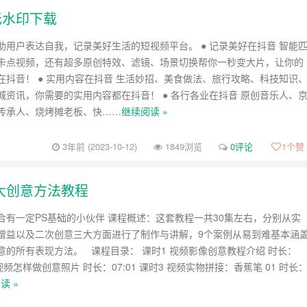
告无水印下载
助用户表达自我，记录美好生活的短视频平台。 ● 记录美好在抖音 智能
卡点视频，还有超多原创特效、滤镜、场景切换帮你一秒变大片，让你的
在抖音！ ● 实用内容在抖音 生活妙招、美食做法、旅行攻略、科技知识
城资讯，你需要的实用内容都在抖音！ ● 各行各业在抖音 原创音乐人、
传承人、烧烤摊老板、快……
继续阅读 »
3年前 (2023-10-12)
1849浏览
0评论
1
个赞
三大创意方法教程
合有一定PS基础的小伙伴 课程概述：这套教程一共30集左右，分别从实
增益以及二次创意三大方面进行了制作与讲解，9个案例从易到难基本涵
意的所有表现方法。 课程目录： 课时1 视频影像创意教程介绍 时长：
2 视频怎样做创意照片 时长：07:01 课时3 视频实物拼接：香蕉笔 01 时长
读 »