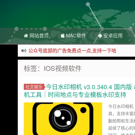
网站首页
MAC软件
安卓应用
公众号底部的广告免费点一点,支持一下哈
资源来之不易,大家低调使用
标签：IOS视频软件
如下载链接被封,请在网站留言给我们
站点自营在大陆可用的香港流量卡，可以做的事情
今日水印相机 v3.0.340.4 国内版
社交娱乐
机工具｜时间地点与专业模板水印支持
今日水印相机
具，支持丰富
勤拍照和生活纪实
延续了核心的