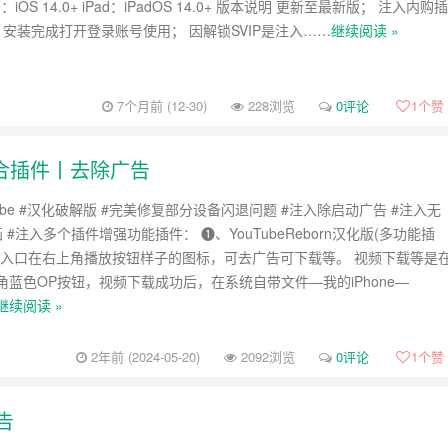
e：iOS 14.0+ iPad：iPadOS 14.0+ 版本说明 更新至最新版； 注入内购插
 安装完成打开登录账号使用； 因解锁SVIP是注入……
继续阅读 »
7个月前 (12-30)
228浏览
0评论
1
个赞
版丨整合插件丨去除广告
uTube #汉化破解版 #完美修复部分设备闪退问题 #注入除启动广告 #注入无
 #注入多个插件增强功能插件： ❶、YouTubeReborn汉化版(多功能插
项入口在右上角播放按钮样子的图标，可去广告可下载等。 视频下载等是
角蓝色OP按钮，视频下载成功后，在系统自带文件—我的iPhone—
继续阅读 »
2年前 (2024-05-20)
2092浏览
0评论
1
个赞
告