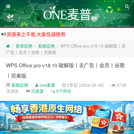
ONE麦普
资源来之不易,大家低调使用
如下载链接被封,请在网站留言给我们
安卓应用
系统应用
WPS Office pro v18.10 破解版丨去
>
>
>
站点自营在大陆可用的香港流量卡，可以做的事情很多，感兴趣的点击站内广告图
广告丨会员丨谷歌丨完美版
公众号底部的广告免费点一点,支持一下哈
WPS Office pro v18.10 破解版丨去广告丨会员丨谷歌
丨完美版
系统应用
one麦普
2年前 (2024-05-30)
6738
次浏览
已收录
0个评论