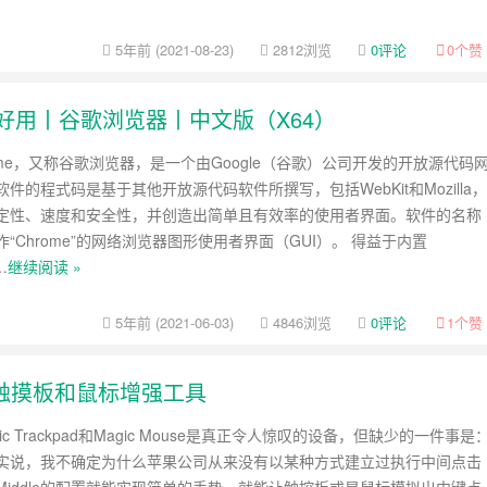
5年前 (2021-08-23)
2812浏览
0评论
0
个赞
2.77 最好用丨谷歌浏览器丨中文版（X64）
Chrome，又称谷歌浏览器，是一个由Google（谷歌）公司开发的开放源代码
件的程式码是基于其他开放源代码软件所撰写，包括WebKit和Mozilla，
定性、速度和安全性，并创造出简单且有效率的使用者界面。软件的名称
“Chrome”的网络浏览器图形使用者界面（GUI）。 得益于内置
…
继续阅读 »
5年前 (2021-06-03)
4846浏览
0评论
1
个赞
果电脑触摸板和鼠标增强工具
ic Trackpad和Magic Mouse是真正令人惊叹的设备，但缺少的一件事是
实说，我不确定为什么苹果公司从来没有以某种方式建立过执行中间点击