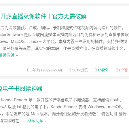
4中文版 丨开源直播录像软件丨官方无需破解
dio 是专为高效捕获、合成、编码、录制和流式传输视频内容而设计的软件。
dcasterSoftware 是以互联网流媒体直播内容为目的免费和开源的直播录像软
dows、MacOS、Linux三大平台，本身内置一些常用的插件，支持多种视
、录制场景等设置，其实它的本职工作是直播推流，在直播领域很出名，
继续阅读 »
5年前 (2022-02-09)
3019浏览
0评论
1
个赞
版丨开源电子书阅读神器
Koodo Reader 是一款开源的跨平台电子书阅读器，支持阅读 epub、
azw3 以及 txt 格式的电子书。Koodo Reader 支持 Windows、macOS、
网页版，本站发布的是 Mac 版本，向开源社区的开发者致敬！ 特色功能 翻译
种语言即时在……
继续阅读 »