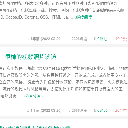
的API文档，多达150多种，可以在线下载各种开发API和文档资料，可
理API文档，包括离线下载、搜索、查阅，包括各种主流的编程语言和框
 Cocos3D, Corona, CSS, HTML, Ja……
继续阅读 »
4年前 (2022-03-20)
3306浏览
0评论
0
个赞
0 破解版丨很棒的视频照片滤镜
计实用教程 功能介绍 CameraBag为新手摄影师和专业人士提供了强
可快速获得所需的外观。从数百种预设之一开始或完成，或者使用专业工
立自己的风格。 凭借专为肖像设计的预设，不同的风景场景，忠实模拟过
，流行的现代照片风格等等，即使您还不知道如何使用其所有强大的工
Bag都能满……
继续阅读 »
4年前 (2022-03-20)
2666浏览
0评论
0
个赞