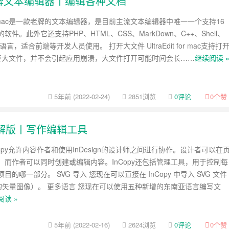
破解版丨老牌文本编辑器丨编辑各种文档
t for mac是一款老牌的文本编辑器，是目前主流文本编辑器中唯一一个支持16
件。此外它还支持PHP、HTML、CSS、MarkDown、C++、Shell、
言，适合前端等开发人员使用。 打开大文件 UltraEdit for mac支持打
的巨大文件，并不会引起应用崩溃，大文件打开可能时间会长……
继续阅读 
5年前 (2022-02-24)
2851浏览
0评论
0
个赞
 中文破解版丨写作编辑工具
Copy允许内容作者和使用InDesign的设计师之间进行协作。设计者可以在
，而作者可以同时创建或编辑内容。InCopy还包括管理工具，用于控制每
的哪一部分。 SVG 导入 您现在可以直接在 InCopy 中导入 SVG 文件
 的矢量图像）。 更多语言 您现在可以使用五种新增的东南亚语言编写文
阅读 »
5年前 (2022-02-16)
2624浏览
0评论
0
个赞