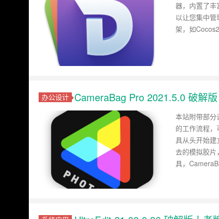
器，内置了丰富
以让您集中管
架，如Cocos2D,
CameraBag Pro 2021.5.
办公设计
本站附带部分设
的工作流程，
具从头开始建
去的模拟胶片
具，Camera