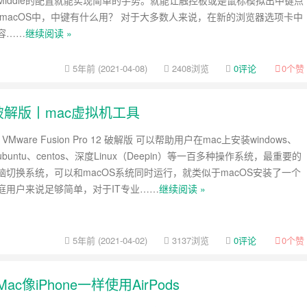
Middle的配置就能实现简单的手势。就能让触控板或是鼠标模拟出中键点
在macOS中，中键有什么用？ 对于大多数人来说，在新的浏览器选项卡中
容……
继续阅读 »
5年前 (2021-04-08)
2408浏览
0评论
0
个赞
3 中文破解版丨mac虚拟机工具
Mware Fusion Pro 12 破解版 可以帮助用户在mac上安装windows、
0、ubuntu、centos、深度Linux（Deepin）等一百多种操作系统，最重要的
脑切换系统，可以和macOS系统同时运行，就类似于macOS安装了一个
庭用户来说足够简单，对于IT专业……
继续阅读 »
5年前 (2021-04-02)
3137浏览
0评论
0
个赞
丨让Mac像iPhone一样使用AirPods