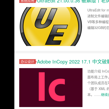
UltraEdit 21.00.0.36 
系统应用
UltraEdi
进制文件编辑的软
VB等多种编程语
编辑32GB
Adobe InCopy 2022 17.1
办公设计
功能介绍 In
面布局上工作
个团队成员在项目
（基于 XML
本。……
继续