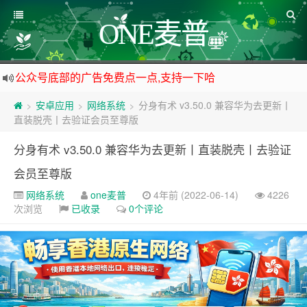
ONE麦普
公众号底部的广告免费点一点,支持一下哈
资源来之不易,大家低调使用
安卓应用
网络系统
分身有术 v3.50.0 兼容华为去更新丨
>
>
>
如下载链接被封,请在网站留言给我们
直装脱壳丨去验证会员至尊版
站点自营在大陆可用的香港流量卡，可以做的事情很多，感兴趣的点击站内广告图
分身有术 v3.50.0 兼容华为去更新丨直装脱壳丨去验证
会员至尊版
网络系统
one麦普
4年前 (2022-06-14)
4226
次浏览
已收录
0个评论