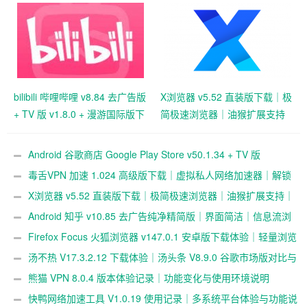
用游戏下载与数字内容中心
bilibili 哔哩哔哩 v8.84 去广告版
X浏览器 v5.52 直装版下载｜极
+ TV 版 v1.8.0 + 漫游国际版下
简极速浏览器｜油猴扩展支持
载｜弹幕视频社区｜多终端播
｜超轻 1M 体积浏览体验
放支持
Android 谷歌商店 Google Play Store v50.1.34 + TV 版
v35.8.44 官方安装包下载｜应用游戏下载与数字内容中心
毒舌VPN 加速 1.024 高级版下载｜虚拟私人网络加速器｜解锁
跨境访问与隐私保护
X浏览器 v5.52 直装版下载｜极简极速浏览器｜油猴扩展支持｜
超轻 1M 体积浏览体验
Android 知乎 v10.85 去广告纯净精简版｜界面简洁｜信息流浏
览体验｜zhihu 安卓版
Firefox Focus 火狐浏览器 v147.0.1 安卓版下载体验｜轻量浏览
与隐私浏览表现
汤不热 V17.3.2.12 下载体验｜汤头条 V8.9.0 谷歌市场版对比与
使用说明
熊猫 VPN 8.0.4 版本体验记录｜功能变化与使用环境说明
快鸭网络加速工具 V1.0.19 使用记录｜多系统平台体验与功能说