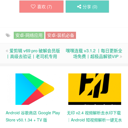
喜欢 (
7
)
分享 (
0
)
安卓-网络应用
安卓-装机必备
爱剪辑 v69 pro 破解会员版
嘿嘿连载 v3.1.2 丨每日更新全
丨高级去验证丨老司机专用
场免费丨超极品解锁VIP
Android 谷歌商店 Google Play
无印 v2.4 视频解析去水印下载
Store v50.1.34 + TV 版
｜Android 短视频解析一键无水
v35.8.44 官方安装包下载｜应
印保存工具