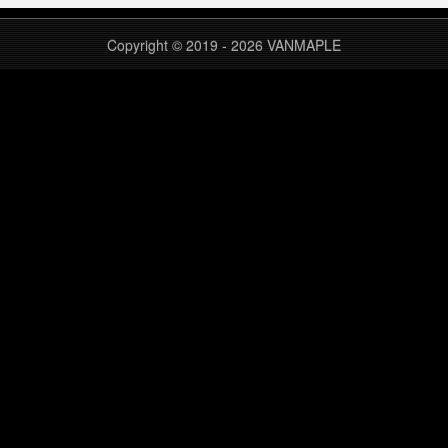
“lanzou”后边的“x“替换成其他字母后重试。例如，
可以把 x 替换成字母 a~z 中的 e、i、p、q、t、
Copyright © 2019 - 2026
VANMAPLE
v、w、x、y 等。 非会员不再支持手机分享此
文……
继续阅读 »