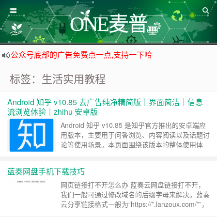
ONE麦普
公众号底部的广告免费点一点,支持一下哈
资源来之不易,大家低调使用
标签：生活实用教程
如下载链接被封,请在网站留言给我们
站点自营在大陆可用的香港流量卡，可以做的事情很多，感兴趣的点击站内广告图
Android 知乎 v10.85 去广告纯净精简版｜界面简洁｜信息
流浏览体验｜zhihu 安卓版
Android 知乎 v10.85 是知乎官方推出的安卓端应
用版本，主要用于问答浏览、内容阅读以及话题讨
论等使用场景。本页面围绕该版本的整体使用体
验、界面表现以及信息流浏览感受进行整理，方便
用户在下载和使用前进行参考。 从实际使用情况
蓝奏网盘手机下载技巧
来看，知乎 v10.85 在内容展示与交互逻辑上延续
了平台一贯的设计风格，信息流以问答、文章与推
网页链接打不开怎么办 蓝奏云网盘链接打不开，
荐内容为主，适合用于日常知识……
继续阅读 »
我们一般可通过修改域名的后缀字母来解决。蓝奏
云分享链接格式一般为“https://*.lanzoux.com/*”，
当分享链接无法打开时，我们可以将网址中