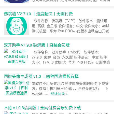
片追剧不用愁，快来下载体验吧！ 太空影视特色
超清画质：震撼的视觉呈现和观影体验。 权威热
佛跳墙 V2.7.10 丨速度超快丨无需付费
榜：最权威的视频排行榜，热门看点一手掌握! 离
线观看：离线观看功能，再也不用纠结流量! 播放
软件名称：佛跳墙（*VIP*） 软件版本：测试可
流畅：采用最先进的P2P下载引擎，提供网络……
用_高级_会员版 软件语言：中文 软件大小：45M
继续阅读 »
测试机型：华为 P50 PRO+ ·此版本由秋名山元老
级大神[CopyFish]专注修改，基于官方最新版，解
锁会员功能，你值得拥有。 ·佛跳墙又名福寿
双开助手 v7.9.8 破解版丨直装会员版
全，是福建省福州市的一道特色名菜，属闽菜系。
相传，该菜品是在清道光年间由福州聚春园……
继
软件名称：双开助手（*Mod*） 软件版本：
续阅读 »
v7.9.8_破解_会员_永久版 软件语言：中文 软件
大小：17M 测试机型：华为 P40 PRO+ ·此版本感
谢安卓元老级大神[小白鸭]完美破解，开启至尊功
能，欢迎各位机友下载。 双开大师 2亿+用户使
国旗头像生成器 v1.0 丨四种国旗模板选择
用的微信分身、微信多开、应用分身大师！官方正
版不封号、稳定流畅不卡顿！稳定支持刘海屏……
本软件不用多做介绍 制作国旗头像的软件 下载安
继续阅读 »
装，选择手机相册里的图片，生成头像就行 下
载地址 ……
继续阅读 »
不倦 v1.0.8清爽版丨全网付费音乐免费下载