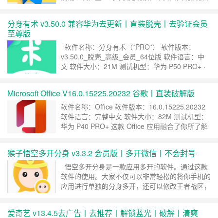
在导航体验、界面表现以及出行功能方面的整体使
用情况进行整理，方便用户在使用前进行参考。
分身有术 v3.50.0 兼容华为去更新丨直装脱壳丨去验证会员
在导航功能方面，该版本支持驾车、步行及公共出
至尊版
行等多种路线规划方式，能够根据实时路况对行程
进行调整。地图数据展示清晰，道路信息……
继续
软件名称：分身有术（*PRO*） 软件版本：
阅读 »
v3.50.0_脱壳_高级_会员_64位版 软件语言：中
文 软件大小：21M 测试机型：华为 P50 PRO+ ·
此版本感谢安卓元老级大神[黑鹰]专注修改，具体
特点如下： ·免登陆解锁VIP功能 ·去掉启动广告 ·
Microsoft Office V16.0.15225.20232 谷歌丨直装破解版
去掉升级检测提示 ·优化布局界面更加简洁 ·重新
优化盗版验证和签名效验 ……
继续阅读 »
软件名称：Office 软件版本：16.0.15225.20232
软件语言：完整中文 软件大小：82M 测试机型：
华为 P40 PRO+ 这款 Office 应用融合了你所了解
和信赖的 Word、Excel 和 PowerPoint 应用，并
添加了新功能，可充分利用手机的独特优势，打造
猴子悟空多开分身 v3.3.2 会员版丨多开微信丨不会封号
更简单而又更强大的 Office 移动体验。 无论用
于个人……
继续阅读 »
悟空多开分身是一款应用多开的软件。通过这款
软件的使用。大家不仅可以非常轻松的将你手机的
应用进行单独的分身多开，还可以修改王者战区，
修改朋友圈位置信息，修改微信朋友圈位置信息等
其他应用位置信息。悟空分身同时也可以进行机型
爱奇艺 v13.4.5去广告丨去推荐丨解锁蓝光丨破解丨清爽
模拟，王者战区修改。悟空分身手机无限多开也能