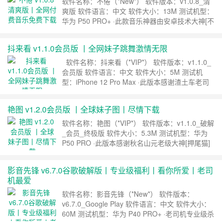
软件名称：不倦（*New*） 软件版本：v1.0.8_清
爽版 软件语言：中文 软件大小：13M 测试机型：
华为 P50 PRO+ ·此款音乐神器由安卓技术大神[不
倦]原创开发，截图为大神亲测，你值得拥有。
下载地址 ……
继续阅读 »
抖来看 v1.1.0会员版 丨全网妹子跳舞激情无限
软件名称：抖来看（*VIP*） 软件版本：v1.1.0_
会员版 软件语言：中文 软件大小：5M 测试机
型：iPhone 12 Pro Max ·此版本感谢渣土车老司
机[太阳]专注修改，无弹窗，无引流，收录全网跳
舞短视频，支持无水印下载保存。 ·此软件为渣土
艳图 v1.2.0会员版 丨全球妹子图丨尽情下载
车系列，健康+绿色，【抖音+快手+火山+全民+微
视】 下载……
继续阅读 »
软件名称：艳图（*VIP*） 软件版本：v1.1.0_破解
_会员_终极版 软件大小：5.3M 测试机型：华为
P50 PRO ·此版本感谢秋名山元老级大神[押尾猫]
专注修改，去除全部内置广告，破解外国区域限制
[委内瑞拉/波多黎各/塞尔维亚]，所有妹子图片/第
影音先锋 v6.7.0谷歌破解版丨专业级福利丨看你所爱丨老司
一时间获取，欢迎各位机友下载。 ·3月22号：新
机最爱
增南非/巴西妹子源，新增小奶猫精品源。 ……
继
续阅读 »
软件名称：影音先锋（*New*） 软件版本：
v6.7.0_Google Play 软件语言：中文 软件大小：
60M 测试机型：华为 P40 PRO+ ·老司机专业级杀