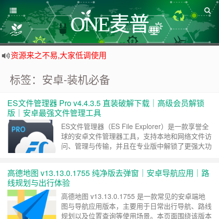
ONE麦普
资源来之不易,大家低调使用
如下载链接被封,请在网站留言给我们
标签：安卓-装机必备
站点自营在大陆可用的香港流量卡，可以做的事情很多，感兴趣的点击站内广告图
公众号底部的广告免费点一点,支持一下哈
ES文件管理器 Pro v4.4.3.5 直装破解下载｜高级会员解锁
版｜安卓最强文件管理工具
ES文件管理器（ES File Explorer）是一款享誉全
球的安卓文件管理器工具，支持本地和网络文件访
问、管理与传输，并且在专业版中解锁了更强大功
能，是安卓用户管理设备存储与跨设备文件交互的
重要工具之一。全球已有数亿用户使用该类文件管
高德地图 v13.13.0.1755 纯净版去弹窗｜安卓导航应用｜路
理工具。 在 ES文件管理器 Pro v4.4.3.5 直装破解
线规划与出行体验
高级版中，高级会员功能已完全解锁，用户可以享
受无广告、无……
继续阅读 »
高德地图 v13.13.0.1755 是一款常见的安卓端地
图与导航应用版本，主要用于日常出行导航、路线
规划以及位置查询等使用场景。本页面围绕该版本