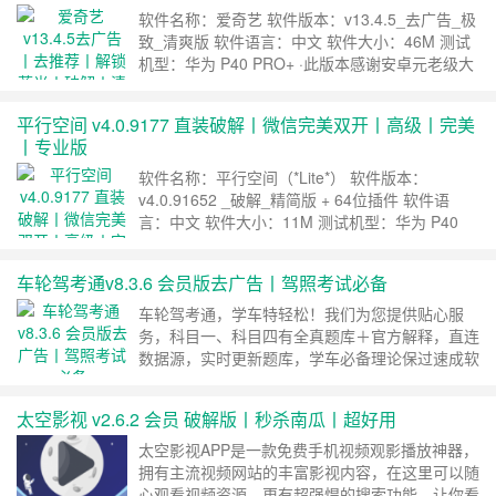
流畅不卡顿，操作简单。 轻松实现微信分身，微
软件名称：爱奇艺 软件版本：v13.4.5_去广告_极
信多开，微信双开功能，源自官方技术，体验……
致_清爽版 软件语言：中文 软件大小：46M 测试
继续阅读 »
机型：华为 P40 PRO+ ·此版本感谢安卓元老级大
神[唯美小奇]修改分享，去除全部广告，解锁蓝光
特权，欢迎各位机友下载。 《重启之极海听
平行空间 v4.0.9177 直装破解丨微信完美双开丨高级丨完美
雷》：吴邪开启十一仓副本，霸气邪帝朱一龙逆袭
丨专业版
归来 《大侠霍元甲》：释小龙被人利用假意拜
师，赵文卓深陷……
继续阅读 »
软件名称：平行空间（*Lite*） 软件版本：
v4.0.91652 _破解_精简版 + 64位插件 软件语
言：中文 软件大小：11M 测试机型：华为 P40
PRO+ 此版本由GOC印度论坛大神[Leyzymoy]完
美破解，直接安装就是会员版，附带64位插件，
车轮驾考通v8.3.6 会员版去广告丨驾照考试必备
欢迎各位机友下载。 ·平行空间是一款极简、
Free的黑科技双开助手； ·您可以在平行……
继续
车轮驾考通，学车特轻松！我们为您提供贴心服
阅读 »
务，科目一、科目四有全真题库＋官方解释，直连
数据源，实时更新题库，学车必备理论保过速成软
件！科目二、科目三有教练实拍高清教学视频＋考
试项目全程讲解！帮助超过过亿学员顺利拿到驾
太空影视 v2.6.2 会员 破解版丨秒杀南瓜丨超好用
照。全国驾校教练指定推荐驾考教学软件，学车必
备，轻松拿驾照～ 【产品特色】 1、全新题库：
太空影视APP是一款免费手机视频观影播放神器，
恪守2021年新版全国机动车考试大纲，涵盖完整
拥有主流视频网站的丰富影视内容，在这里可以随
的小车……
继续阅读 »
心观看视频资源，更有超强悍的搜索功能，让你看