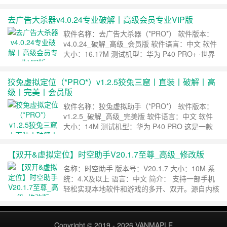
器，吉吉影音的改良版，谷歌市场10月3号推送，
你值得拥有 下载地址 ……
继续阅读 »
去广告大杀器v4.0.24专业破解丨高级会员专业VIP版
软件名称：去广告大杀器（*PRO*） 软件版本：
v4.0.24_破解_高级_会员版 软件语言：中文 软件
大小：16.17M 测试机型：华为 P40 PRO+ ·世界
顶尖去广告神器，全球15亿用户，效果真心强
大，屏蔽国内广告杠杠滴，今天XDA大神发布最新
狡兔虚拟定位（*PRO*）v1.2.5狡兔三窟丨直装丨破解丨高
破解版，节约年费500元（涨价），欢迎各位机友
级丨完美丨会员版
下载。 &nbs……
继续阅读 »
软件名称：狡兔虚拟助手（*PRO*） 软件版本：
v1.2.5_破解_高级_完美版 软件语言：中文 软件
大小：14M 测试机型：华为 P40 PRO 这是一款
可以在免ROOT环境下运行的隐私保护工具，为用
户提供个人信息的保护，防止用户真实信息被搜
【双开&虚拟定位】时空助手V20.1.7至尊_高级_修改版
集。让App永远无法搜集到真实的手机信息。保护
通讯录数据，让自己的朋友圈不被骚扰 保护自己
名称：时空助手 版本号：V20.1.7 大小：10M 系
的手机相册，让美照安全……
继续阅读 »
统：4.X及以上 语言：中文 简介： 支持一部手机
轻松实现本地软件和游戏的多开、双开。源自内核
级技术、不占内存，快速稳定！微商、娱乐、游戏
用户必备神器！ 更新说明： V20.1.7至尊_高级_
修改版 注意事项： 无 软件截图： 下载地址
Copyright © 2019 - 2026
VANMAPLE