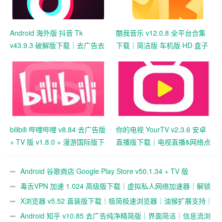
Android 海外版 抖音 Tk
酷我音乐 v12.0.8 全平台合集
v43.9.3 破解版下载｜去广告去
下载｜简洁版·车机版·HD·盒子
水印｜免拔卡免锁区｜解除地
版音乐播放器｜解锁高级功能
区限制｜全球区域可选｜视频
无水印保存
bilibili 哔哩哔哩 v8.84 去广告版
你的电视 YourTV v2.3.6 安卓
+ TV 版 v1.8.0 + 漫游国际版下
直播版下载｜电视直播&网络点
载｜弹幕视频社区｜多终端播
播神器｜多频道高清观看
放支持
Android 谷歌商店 Google Play Store v50.1.34 + TV 版
v35.8.44 官方安装包下载｜应用游戏下载与数字内容中心
毒舌VPN 加速 1.024 高级版下载｜虚拟私人网络加速器｜解锁
跨境访问与隐私保护
X浏览器 v5.52 直装版下载｜极简极速浏览器｜油猴扩展支持｜
超轻 1M 体积浏览体验
Android 知乎 v10.85 去广告纯净精简版｜界面简洁｜信息流浏