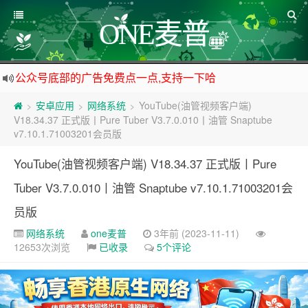
ONE麦普
公众号底部的广告免费点一点,支持一下哈
资源来之不易,大家低调使用
安卓应用
网络系统
YouTube(油管视频客户端)
>
>
>
如下载链接被封,请在网站留言给我们
V18.34.37 正式版丨Pure Tuber V3.7.0.010丨油管 Snaptube
v7.10.1.71003201会员版
站点自营在大陆可用的香港流量卡，可以做的事情很多，感兴趣的点击站内广告图
YouTube(油管视频客户端) V18.34.37 正式版丨Pure
Tuber V3.7.0.010丨油管 Snaptube v7.10.1.71003201会
员版
网络系统
one麦普
3年前 (2023-11-11)
12653次浏览
已收录
5个评论