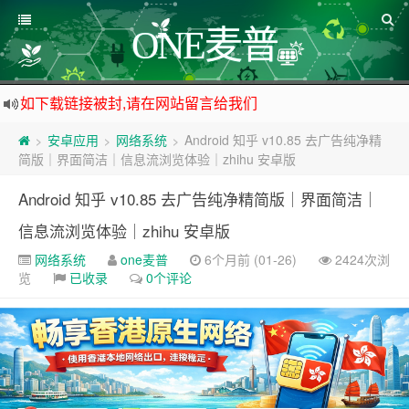
ONE麦普
如下载链接被封,请在网站留言给我们
站点自营在大陆可用的香港流量卡，可以做的事情很多，感兴趣的点击站内广告图
安卓应用
网络系统
Android 知乎 v10.85 去广告纯净精
>
>
>
公众号底部的广告免费点一点,支持一下哈
简版｜界面简洁｜信息流浏览体验｜zhihu 安卓版
资源来之不易,大家低调使用
Android 知乎 v10.85 去广告纯净精简版｜界面简洁｜
信息流浏览体验｜zhihu 安卓版
网络系统
one麦普
6个月前 (01-26)
2424次浏
览
已收录
0个评论