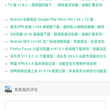
+ TV 版 v1.8.0 + 漫游国际版下
简极速浏览器｜油猴扩展支持
载｜弹幕视频社区｜多终端播
｜超轻 1M 体积浏览体验
放支持
Android 谷歌商店 Google Play Store v50.1.34 + TV 版
v35.8.44 官方安装包下载｜应用游戏下载与数字内容中心
毒舌VPN 加速 1.024 高级版下载｜虚拟私人网络加速器｜解锁
跨境访问与隐私保护
X浏览器 v5.52 直装版下载｜极简极速浏览器｜油猴扩展支持｜
超轻 1M 体积浏览体验
Android 知乎 v10.85 去广告纯净精简版｜界面简洁｜信息流浏
览体验｜zhihu 安卓版
Firefox Focus 火狐浏览器 v147.0.1 安卓版下载体验｜轻量浏览
与隐私浏览表现
汤不热 V17.3.2.12 下载体验｜汤头条 V8.9.0 谷歌市场版对比与
使用说明
熊猫 VPN 8.0.4 版本体验记录｜功能变化与使用环境说明
快鸭网络加速工具 V1.0.19 使用记录｜多系统平台体验与功能说
明
发表我的评论