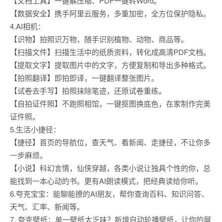
【文档工具】一键解压缩、PDF一键转Word。
【数据安全】携手阿里云服务，多重加密，全方位保护隐私。
4.AI相机：
【识物】拍照识万物，随手识别植物、动物、商品等。
【扫描文件】扫描生活中的纸质资料，转化成高清PDF文档。
【提取文字】提取图片中的文字，方便复制和导出多种格式。
【拍照翻译】即拍即译，一键翻译整张图片。
【试卷去手写】拍照抹除笔迹，还原试卷重练。
【自拍证件照】不跑照相馆，一键抠图换底色，在家制作完美
证件照。
5.生活小捷径：
【捷径】首页的导航位，查天气、看新闻、走捷径，不让你多
一步麻烦。
【小说】科幻言情，仙侠穿越，各类小说让独具个性的你，总
能找到一本心动的书。更有AI朗读模式，把经典读给你听。
6.夸克宝宝：能聊能撩的AI朋友，帮你查询百科、知识问答、
天气、汇率、新闻等。
7. 夸克壁纸：单一壁纸太乏味？新增自动轮播壁纸，让你的屏