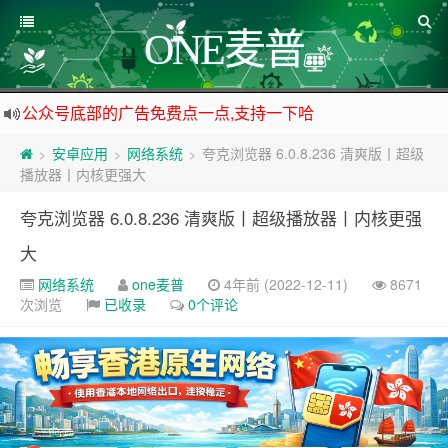
ONE麦普
公众号底部的广告免费点一点,支持一下哈
资源来之不易,大家低调使用
安卓应用
网络系统
夸克浏览器 6.0.8.236 清爽版丨超级
>
>
>
如下载链接被封,请在网站留言给我们
播放器丨内核更强大
站点自营在大陆可用的香港流量卡，可以做的事情很多，感兴趣的点击站内广告图
夸克浏览器 6.0.8.236 清爽版丨超级播放器丨内核更强
大
网络系统
one麦普
4年前 (2022-12-11)
8671
次浏览
已收录
0个评论