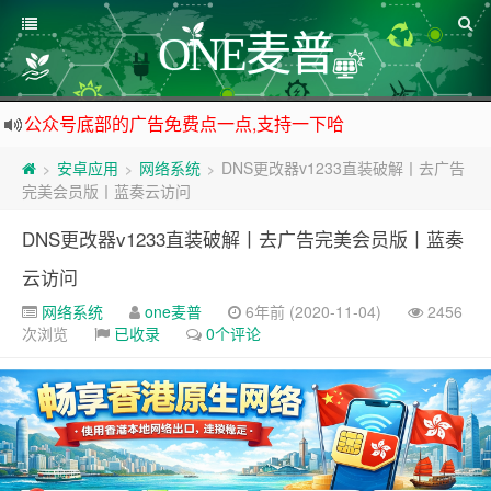
ONE麦普
公众号底部的广告免费点一点,支持一下哈
资源来之不易,大家低调使用
安卓应用
网络系统
DNS更改器v1233直装破解丨去广告
>
>
>
如下载链接被封,请在网站留言给我们
完美会员版丨蓝奏云访问
站点自营在大陆可用的香港流量卡，可以做的事情很多，感兴趣的点击站内广告图
DNS更改器v1233直装破解丨去广告完美会员版丨蓝奏
云访问
网络系统
one麦普
6年前 (2020-11-04)
2456
次浏览
已收录
0个评论