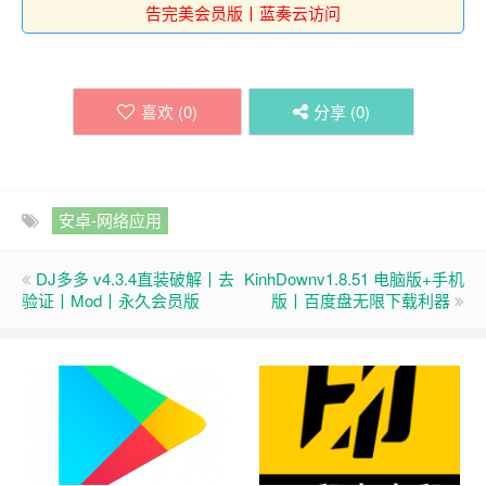
告完美会员版丨蓝奏云访问
喜欢 (
0
)
分享 (
0
)
安卓-网络应用
DJ多多 v4.3.4直装破解丨去
KinhDownv1.8.51 电脑版+手机
验证丨Mod丨永久会员版
版丨百度盘无限下载利器