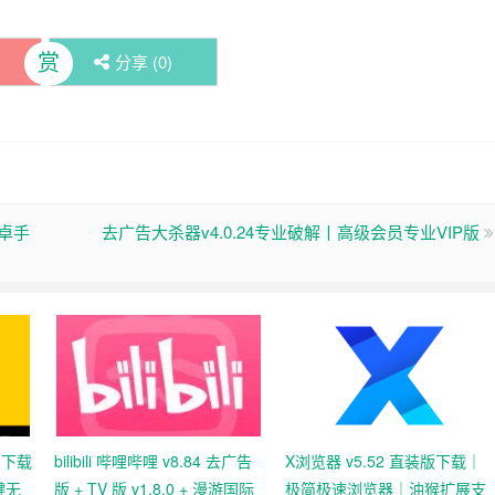
赏
分享 (
0
)
c安卓手
去广告大杀器v4.0.24专业破解丨高级会员专业VIP版
印下载
bilibili 哔哩哔哩 v8.84 去广告
X浏览器 v5.52 直装版下载｜
键无
版 + TV 版 v1.8.0 + 漫游国际
极简极速浏览器｜油猴扩展支