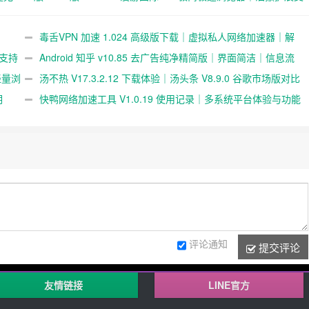
版下载｜弹幕视频社区｜多终
持｜超轻 1M 体积浏览体验
端播放支持
毒舌VPN 加速 1.024 高级版下载｜虚拟私人网络加速器｜解
展支持
锁跨境访问与隐私保护
Android 知乎 v10.85 去广告纯净精简版｜界面简洁｜信息流
｜轻量浏
浏览体验｜zhihu 安卓版
汤不热 V17.3.2.12 下载体验｜汤头条 V8.9.0 谷歌市场版对比
明
与使用说明
快鸭网络加速工具 V1.0.19 使用记录｜多系统平台体验与功能
说明
评论通知
提交评论
友情链接
LINE官方