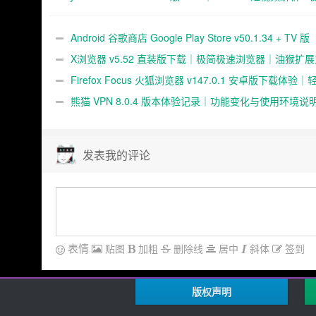
v35.8.44 官方安装包下载｜应
水印保存工具
用游戏下载与数字内容中心
Android 谷歌商店 Google Play Store v50.1.34 + TV 版
v35.8.44 官方安装包下载｜应用游戏下载与数字内容中心
X浏览器 v5.52 直装版下载｜极简极速浏览器｜油猴扩
｜超轻 1M 体积浏览体验
Firefox Focus 火狐浏览器 v147.0.1 安卓版下载体验
览与隐私浏览表现
熊猫 VPN 8.0.4 版本体验记录｜功能变化与使用环境说
发表我的评论
表情
贴图
加粗
删除线
居中
斜体
签到
版权声明