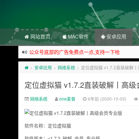
网站首页
MAC软件
安卓应用
公众号底部的广告免费点一点,支持一下哈
资源来之不易,大家低调使用
安卓应用
网络系统
定位虚拟猫 v1.7.2直装破
>
>
>
如下载链接被封,请在网站留言给我们
站点自营在大陆可用的香港流量卡，可以做的事情
定位虚拟猫 v1.7.2直装破解丨高
网络系统
one麦普
6年前 (2020-10-03)
软件名称：定位虚拟猫
软件版本：v1.7.2_破解_会员_专业版