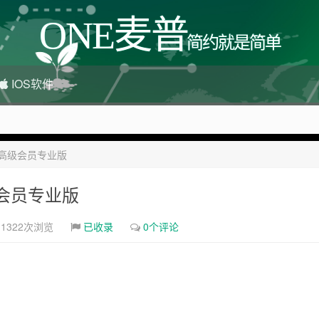
ONE麦普
简约就是简单
IOS软件
解丨高级会员专业版
很多，感兴趣的点击站内广告图
级会员专业版
1322次浏览
已收录
0个评论