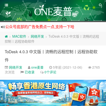
ONE麦普
公众号底部的广告免费点一点,支持一下哈
资源来之不易,大家低调使用
MAC软件
网络开发
ToDesk 4.0.3 中文版丨流畅的远程
>
>
>
如下载链接被封,请在网站留言给我们
控制丨远程协助软件
站点自营在大陆可用的香港流量卡，可以做的事情很多，感兴趣的点击站内广告图
ToDesk 4.0.3 中文版丨流畅的远程控制丨远程协助软
件
网络开发
one麦普
5年前 (2021-12-06)
2765
次浏览
已收录
0个评论