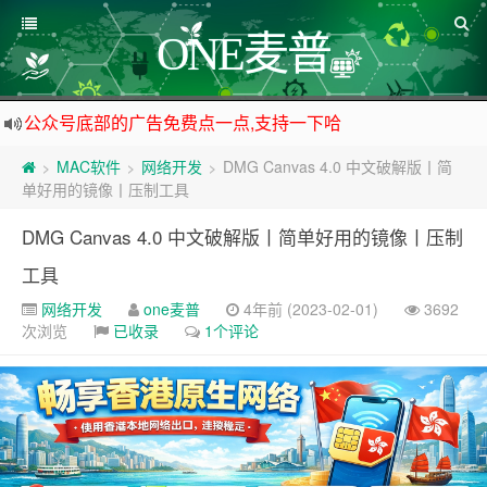
ONE麦普
公众号底部的广告免费点一点,支持一下哈
资源来之不易,大家低调使用
MAC软件
网络开发
DMG Canvas 4.0 中文破解版丨简
>
>
>
如下载链接被封,请在网站留言给我们
单好用的镜像丨压制工具
站点自营在大陆可用的香港流量卡，可以做的事情很多，感兴趣的点击站内广告图
DMG Canvas 4.0 中文破解版丨简单好用的镜像丨压制
工具
网络开发
one麦普
4年前 (2023-02-01)
3692
次浏览
已收录
1个评论