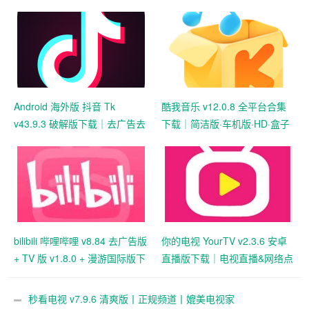
Android 海外版 抖音 Tk
酷我音乐 v12.0.8 全平台合集
v43.9.3 破解版下载｜去广告去
下载｜简洁版·车机版·HD·盒子
水印｜免拔卡免锁区｜解除地
版音乐播放器｜解锁高级功能
区限制｜全球区域可选｜视频
无水印保存
bilibili 哔哩哔哩 v8.84 去广告版
你的电视 YourTV v2.3.6 安卓
+ TV 版 v1.8.0 + 漫游国际版下
直播版下载｜电视直播&网络点
载｜弹幕视频社区｜多终端播
播神器｜多频道高清观看
放支持
秒看电视 v7.9.6 清爽版丨正规频道丨媲美电视家