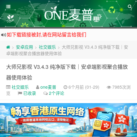
ONE麦普
如下载链接被封,请在网站留言给我们
站点自营在大陆可用的香港流量卡，可以做的事情很多，感兴趣的点击站内广告图
安卓应用
社交娱乐
大师兄影视 V3.4.3 纯净版下载｜安
>
>
>
公众号底部的广告免费点一点,支持一下哈
卓端影视聚合播放器使用体验
资源来之不易,大家低调使用
大师兄影视 V3.4.3 纯净版下载｜安卓端影视聚合播放
器使用体验
社交娱乐
one麦普
6个月前 (01-29)
7985次浏
览
已收录
2个评论