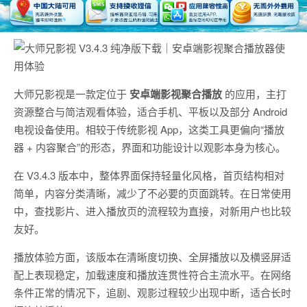
大师兄影视是一款定位于
安卓端影视聚合播放
的应用，主打
资源整合与简洁观看体验，适合手机、平板以及部分 Android
电视设备使用。相较于传统影视 App，这类工具更偏向“播放
器 + 内容聚合”的形态，界面和功能设计以观影本身为核心。
在 V3.4.3 版本中，整体界面保持轻量化风格，首页结构相对
简单，内容分类清晰，减少了不必要的页面跳转。在日常使用
中，查找影片、进入播放页的流程较为直接，对新用户也比较
友好。
播放体验方面，该版本在清晰度切换、全屏播放以及横竖屏适
配上表现稳定，加载速度和播放连贯性符合主流水平。在网络
条件正常的情况下，追剧、观影过程较少出现中断，适合长时