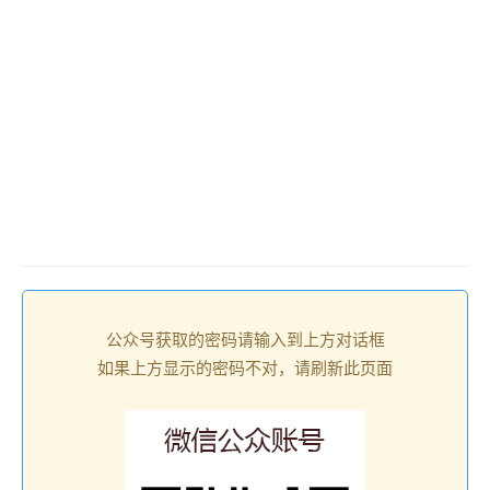
公众号获取的密码请输入到上方对话框
如果上方显示的密码不对，请刷新此页面