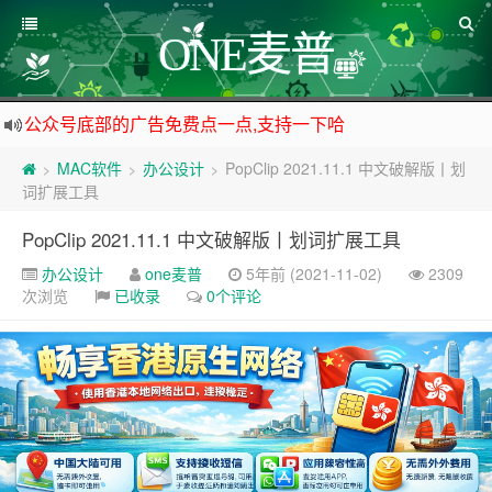
ONE麦普
公众号底部的广告免费点一点,支持一下哈
资源来之不易,大家低调使用
MAC软件
办公设计
PopClip 2021.11.1 中文破解版丨划
>
>
>
如下载链接被封,请在网站留言给我们
词扩展工具
站点自营在大陆可用的香港流量卡，可以做的事情很多，感兴趣的点击站内广告图
PopClip 2021.11.1 中文破解版丨划词扩展工具
办公设计
one麦普
5年前 (2021-11-02)
2309
次浏览
已收录
0个评论