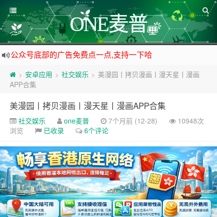
ONE麦普
公众号底部的广告免费点一点,支持一下哈
资源来之不易,大家低调使用
安卓应用
社交娱乐
美漫园丨拷贝漫画丨漫天星丨漫画
>
>
>
如下载链接被封,请在网站留言给我们
APP合集
站点自营在大陆可用的香港流量卡，可以做的事情很多，感兴趣的点击站内广告图
美漫园丨拷贝漫画丨漫天星丨漫画APP合集
社交娱乐
one麦普
7个月前 (12-28)
10948次
浏览
已收录
6个评论