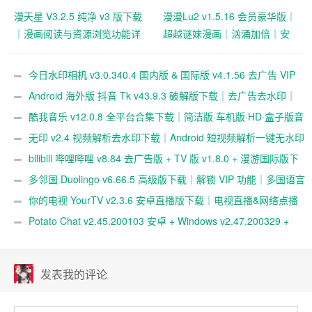
漫天星 V3.2.5 纯净 v3 版下载
漫漫Lu2 v1.5.16 会员豪华版｜
｜漫画阅读与资源浏览功能详
超越谜妹漫画｜汹涌加倍｜安
解
卓漫画阅读神器
今日水印相机 v3.0.340.4 国内版 & 国际版 v4.1.56 去广告 VIP
版下载｜摄影水印相机工具｜时间地点与专业模板水印支持
Android 海外版 抖音 Tk v43.9.3 破解版下载｜去广告去水印｜
免拔卡免锁区｜解除地区限制｜全球区域可选｜视频无水印保存
酷我音乐 v12.0.8 全平台合集下载｜简洁版·车机版·HD·盒子版音
乐播放器｜解锁高级功能
无印 v2.4 视频解析去水印下载｜Android 短视频解析一键无水印
保存工具
bilibili 哔哩哔哩 v8.84 去广告版 + TV 版 v1.8.0 + 漫游国际版下
载｜弹幕视频社区｜多终端播放支持
多邻国 Duolingo v6.66.5 高级版下载｜解锁 VIP 功能｜多国语言
学习神器
你的电视 YourTV v2.3.6 安卓直播版下载｜电视直播&网络点播
神器｜多频道高清观看
Potato Chat v2.45.200103 安卓 + Windows v2.47.200329 +
macOS v2.47.200505 + Linux v2.37.200402 破解版下载｜跨平台
即时通讯与安全社交工具
发表我的评论