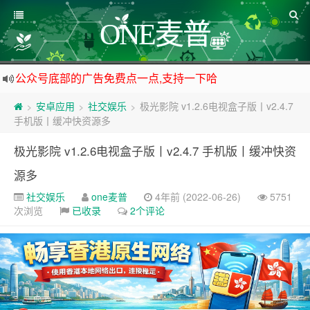
ONE麦普
公众号底部的广告免费点一点,支持一下哈
资源来之不易,大家低调使用
安卓应用
社交娱乐
极光影院 v1.2.6电视盒子版丨v2.4.7
>
>
>
如下载链接被封,请在网站留言给我们
手机版丨缓冲快资源多
站点自营在大陆可用的香港流量卡，可以做的事情很多，感兴趣的点击站内广告图
极光影院 v1.2.6电视盒子版丨v2.4.7 手机版丨缓冲快资
源多
社交娱乐
one麦普
4年前 (2022-06-26)
5751
次浏览
已收录
2个评论