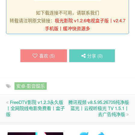
如下载连接不可用，请联系我们
转载请注明原文链接：
极光影院 v1.2.6电视盒子版丨v2.4.7
手机版丨缓冲快资源多
喜欢 (
5
)
分享 (
0
)
安卓-影音娱乐
FreeDTV影院 v1.2.3永久版
腾讯视频 v8.5.95.26705纯净版
丨全网院线电影免费看丨盒子
蓝光丨云视听极光 TV 1.5.1丨
版
去广告纯净版