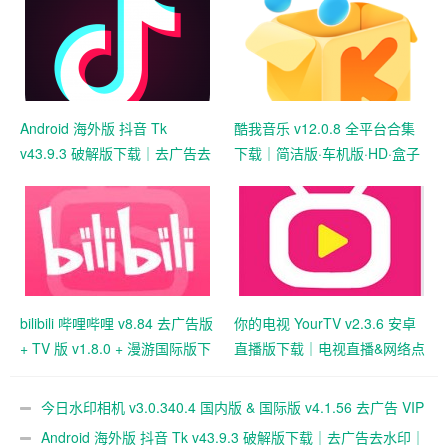
Android 海外版 抖音 Tk
酷我音乐 v12.0.8 全平台合集
v43.9.3 破解版下载｜去广告去
下载｜简洁版·车机版·HD·盒子
水印｜免拔卡免锁区｜解除地
版音乐播放器｜解锁高级功能
区限制｜全球区域可选｜视频
无水印保存
bilibili 哔哩哔哩 v8.84 去广告版
你的电视 YourTV v2.3.6 安卓
+ TV 版 v1.8.0 + 漫游国际版下
直播版下载｜电视直播&网络点
载｜弹幕视频社区｜多终端播
播神器｜多频道高清观看
放支持
今日水印相机 v3.0.340.4 国内版 & 国际版 v4.1.56 去广告 VIP
版下载｜摄影水印相机工具｜时间地点与专业模板水印支持
Android 海外版 抖音 Tk v43.9.3 破解版下载｜去广告去水印｜