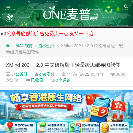
ONE麦普
公众号底部的广告免费点一点,支持一下哈
资源来之不易,大家低调使用
MAC软件
办公设计
XMind 2021 12.0 中文破解版丨轻
>
>
>
如下载链接被封,请在网站留言给我们
量级思维导图软件
站点自营在大陆可用的香港流量卡，可以做的事情很多，感兴趣的点击站内广告图
XMind 2021 12.0 中文破解版丨轻量级思维导图软件
办公设计
one麦普
4年前 (2022-03-14)
3060
次浏览
已收录
0个评论