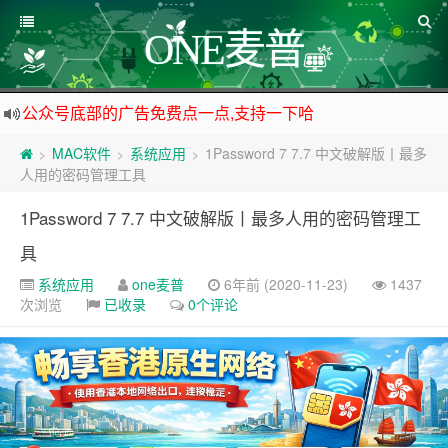
ONE麦普
公众号底部的广告免费点一点,支持一下哈
资源来之不易,大家低调使用
MAC软件
系统应用
1Password 7 7.7 中文破解版丨最多
>
>
>
如下载链接被封,请在网站留言给我们
人用的密码管理工具
站点自营在大陆可用的香港流量卡，可以做的事情很多，感兴趣的点击站内广告图
1Password 7 7.7 中文破解版丨最多人用的密码管理工
具
系统应用
one麦普
6年前 (2020-11-23)
1437
次浏览
已收录
0个评论