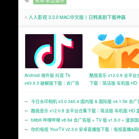
安卓-影音娱乐
人人影视 3.3.0 MAC中文版丨日韩美剧下载神器
Android 海外版 抖音 Tk
酷我音乐 v12.0.8 全平
v43.9.3 破解版下载｜去广告
下载｜简洁版·车机版·HD
去水印｜免拔卡免锁区｜解除
版音乐播放器｜解锁高级
地区限制｜全球区域可选｜视
今日水印相机 v3.0.340.4 国内版 & 国际版 v4.1.56 去广告
频无水印保存
版下载｜摄影水印相机工具｜时间地点与专业模板水印支持
酷我音乐 v12.0.8 全平台合集下载｜简洁版·车机版·HD
音乐播放器｜解锁高级功能
bilibili 哔哩哔哩 v8.84 去广告版 + TV 版 v1.8.0 + 漫
下载｜弹幕视频社区｜多终端播放支持
你的电视 YourTV v2.3.6 安卓直播版下载｜电视直播&
播神器｜多频道高清观看