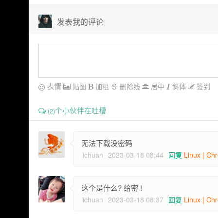
发表我的评论
表情
贴图
加粗
删除线
居中
斜体
签到
个小伙伴在吐槽
(2)
无法下载没密码
lichuan
2023-03-18 08:44
回复
Linux | Ch
这个是什么? 给密 !
lichuan
2023-03-18 08:37
回复
Linux | Ch