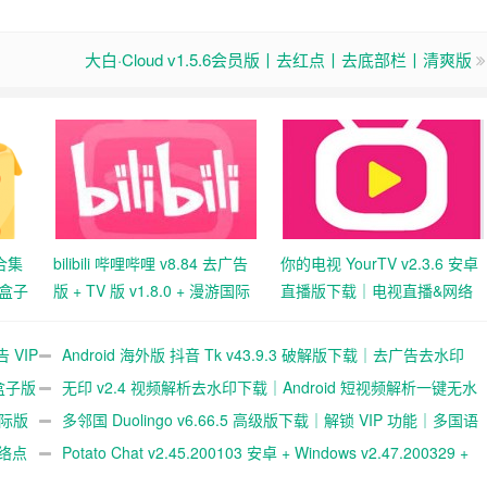
大白·Cloud v1.5.6会员版丨去红点丨去底部栏丨清爽版
台合集
bilibili 哔哩哔哩 v8.84 去广告
你的电视 YourTV v2.3.6 安卓
·盒子
版 + TV 版 v1.8.0 + 漫游国际
直播版下载｜电视直播&网络
功能
版下载｜弹幕视频社区｜多终
点播神器｜多频道高清观看
端播放支持
 VIP
Android 海外版 抖音 Tk v43.9.3 破解版下载｜去广告去水印
·盒子版
｜免拔卡免锁区｜解除地区限制｜全球区域可选｜视频无水印保
无印 v2.4 视频解析去水印下载｜Android 短视频解析一键无水
游国际版
存
印保存工具
多邻国 Duolingo v6.66.5 高级版下载｜解锁 VIP 功能｜多国语
网络点
言学习神器
Potato Chat v2.45.200103 安卓 + Windows v2.47.200329 +
macOS v2.47.200505 + Linux v2.37.200402 破解版下载｜跨平