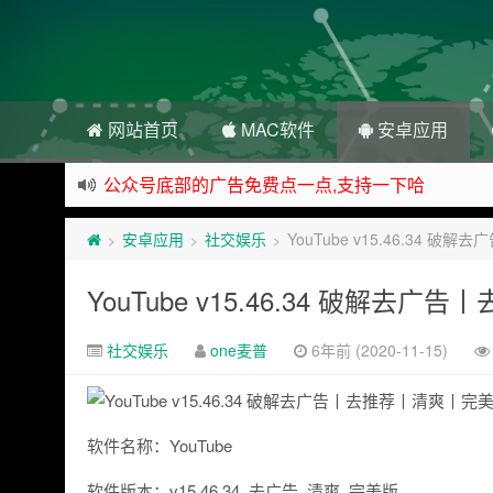
网站首页
MAC软件
安卓应用
公众号底部的广告免费点一点,支持一下哈
资源来之不易,大家低调使用
安卓应用
社交娱乐
YouTube v15.46.34
>
>
>
如下载链接被封,请在网站留言给我们
站点自营在大陆可用的香港流量卡，可以做的事情
YouTube v15.46.34 破解
社交娱乐
one麦普
6年前 (2020-11-15)
软件名称：YouTube
软件版本：v15.46.34_去广告_清爽_完美版