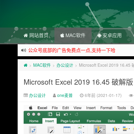
网站首页
MAC软件
安卓应用
公众号底部的广告免费点一点,支持一下哈
资源来之不易,大家低调使用
MAC软件
办公设计
Microsoft Excel 2019
>
>
>
如下载链接被封,请在网站留言给我们
站点自营在大陆可用的香港流量卡，可以做的事情
Microsoft Excel 2019 16.
办公设计
one麦普
6年前 (2021-01-17)