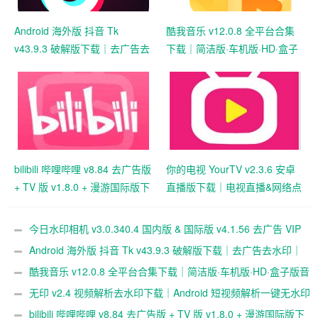
Android 海外版 抖音 Tk
酷我音乐 v12.0.8 全平台合集
v43.9.3 破解版下载｜去广告去
下载｜简洁版·车机版·HD·盒子
水印｜免拔卡免锁区｜解除地
版音乐播放器｜解锁高级功能
区限制｜全球区域可选｜视频
无水印保存
bilibili 哔哩哔哩 v8.84 去广告版
你的电视 YourTV v2.3.6 安卓
+ TV 版 v1.8.0 + 漫游国际版下
直播版下载｜电视直播&网络点
载｜弹幕视频社区｜多终端播
播神器｜多频道高清观看
放支持
今日水印相机 v3.0.340.4 国内版 & 国际版 v4.1.56 去广告 VIP
版下载｜摄影水印相机工具｜时间地点与专业模板水印支持
Android 海外版 抖音 Tk v43.9.3 破解版下载｜去广告去水印｜
免拔卡免锁区｜解除地区限制｜全球区域可选｜视频无水印保存
酷我音乐 v12.0.8 全平台合集下载｜简洁版·车机版·HD·盒子版音
乐播放器｜解锁高级功能
无印 v2.4 视频解析去水印下载｜Android 短视频解析一键无水印
保存工具
bilibili 哔哩哔哩 v8.84 去广告版 + TV 版 v1.8.0 + 漫游国际版下