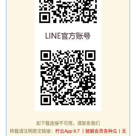
如下载连接不可用，请联系我们
转载请注明原文链接：
柠云App 9.7 丨破解会员各种瓜丨无