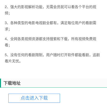
2、强大的影视解析功能，无需会员就可以看各个平台的视
频；
3、各种类型的电影电视剧全都有，满足每位用户的看剧需
求；
4、全网各类视频资源都支持搜索和下载，所有视频免费观
看；
5、没有任何的看剧限制，用户随时打开软件都能看剧，追剧
看片无忧。
下载地址
点击进入下载