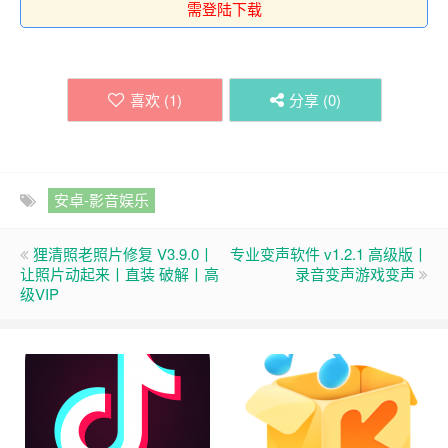
需登陆下载
喜欢 (
1
)
分享 (
0
)
安卓-影音娱乐
狸清照老照片修复 V3.9.0丨
专业变声软件 v1.2.1 高级版丨
让照片动起来丨直装 破解丨高
录音变声游戏变声
级VIP