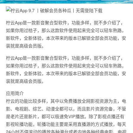
柠云App是一款影音聚合型软件，功能多样，就不多介绍了，
如果你用过桔子，那么这款软件使用起来完全可以轻车熟路，
新软件，全新体验，本次带来的版本已解锁全部会员功能，安
装就是高级会员版。
柠云App是一款影音聚合型软件，功能多样，就不多介绍了，
如果你用过桔子，那么这款软件使用起来完全可以轻车熟路，
新软件，全新体验，本次带来的版本已解锁全部会员功能，安
装就是高级会员版。
应用简介
柠云的功能比较多样，其中以免费播放全网影视资源为主，电
影、电视剧、综艺、动漫全都可以，而且影片资源完备，不管
是老片还是新片，都可以极速免VIP播放。除了影视点播还有
影视轮播功能，轮播功能主要是采用直播源的方式播放，每天
24小时不停滚动的播放各种港台或者内地各种经典电影、电视