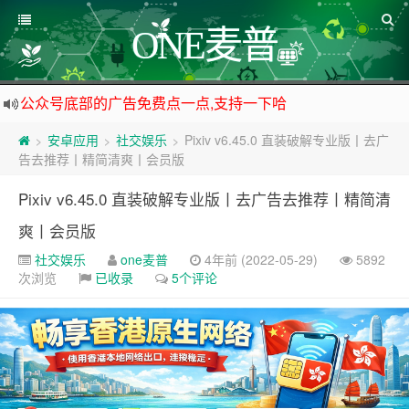
ONE麦普
公众号底部的广告免费点一点,支持一下哈
资源来之不易,大家低调使用
安卓应用
社交娱乐
Pixiv v6.45.0 直装破解专业版丨去广
>
>
>
如下载链接被封,请在网站留言给我们
告去推荐丨精简清爽丨会员版
站点自营在大陆可用的香港流量卡，可以做的事情很多，感兴趣的点击站内广告图
Pixiv v6.45.0 直装破解专业版丨去广告去推荐丨精简清
爽丨会员版
社交娱乐
one麦普
4年前 (2022-05-29)
5892
次浏览
已收录
5个评论