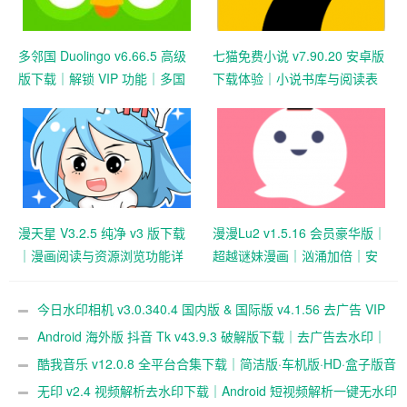
多邻国 Duolingo v6.66.5 高级
七猫免费小说 v7.90.20 安卓版
版下载｜解锁 VIP 功能｜多国
下载体验｜小说书库与阅读表
语言学习神器
现记录
漫天星 V3.2.5 纯净 v3 版下载
漫漫Lu2 v1.5.16 会员豪华版｜
｜漫画阅读与资源浏览功能详
超越谜妹漫画｜汹涌加倍｜安
解
卓漫画阅读神器
今日水印相机 v3.0.340.4 国内版 & 国际版 v4.1.56 去广告 VIP
版下载｜摄影水印相机工具｜时间地点与专业模板水印支持
Android 海外版 抖音 Tk v43.9.3 破解版下载｜去广告去水印｜
免拔卡免锁区｜解除地区限制｜全球区域可选｜视频无水印保存
酷我音乐 v12.0.8 全平台合集下载｜简洁版·车机版·HD·盒子版音
乐播放器｜解锁高级功能
无印 v2.4 视频解析去水印下载｜Android 短视频解析一键无水印