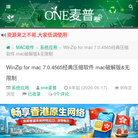
ONE麦普
资源来之不易,大家低调使用
如下载链接被封,请在网站留言给我们
MAC软件
系统应用
WinZip for mac 7.0.4565经典压缩
>
>
>
站点自营在大陆可用的香港流量卡，可以做的事情很多，感兴趣的点击站内广告图
软件 mac破解版&无限制
公众号底部的广告免费点一点,支持一下哈
WinZip for mac 7.0.4565经典压缩软件 mac破解版&无
限制
系统应用
one麦普
6年前 (2020-05-17)
909次
浏览
已收录
0个评论