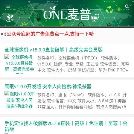
ONE麦普
公众号底部的广告免费点一点,支持一下哈
资源来之不易,大家低调使用
全球摄像机 v15.0.0直装破解丨高级完美会员版
如下载链接被封,请在网站留言给我们
软件名称：全球摄像机（*PRO*） 软件版本：
站点自营在大陆可用的香港流量卡，可以做的事情很多，感兴趣的点击站内广告图
v15.0.0_破解_专业_高级_正式版 软件语言：完整
中文 软件大小：25M 测试机型：华为 P40 PRO+
·此版本由XDA大神完美破解，所有功能，全部开
启，节约会员费用：1300元，欢迎各位机友下
鹰眼v1.0.0开发版 安卓人肉搜索/神级杀器
载。 下载地址 ……
继续阅读 »
软件名称：鹰眼（*New*） 软件版本：v1.0.0_开
发版 软件语言：中文 软件大小：3.8M 这个神器
非常强大，具体你们看看介绍，有点人肉搜索+A
网的意思，请勿违法，只负责搬运，谢谢合作。
可过签名校验人肉搜索-包括IP查询、身份证号码
手机定位找人破解版v0.7.8直装丨高级丨免注册丨至尊丨会
查询、职业查询、归属地查询、户口查询等社工搜
员版
索概括各个领域，行业，实现广泛调查，是真正意