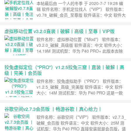
义上的……
继续阅读 »
本帖最后由 一个人的冬季 于 2020-7-7 19:28 编
辑 软件名称：手机定位找人（*VIP*） 软件版本：
v0.78_破解_会员_至尊版 软件语言：中文 软件大
小：8.7M 测试机型：华为 P40 PRO+ ·此版本完
美破解，直接安装就是会员版，节约年费：150
虚拟移动位置 v3.2.0直装丨破解丨高级丨至尊丨VIP版
元，欢迎各位机友下载。 下载地址 ……
继续阅
读 »
软件名称：虚拟移动位置（*Mod*） 软件版本：
v3.2.0_破解_高级版 软件语言：中文 软件大小：
14.19M 测试机型：华为 P40 PRO+ 此版本去除
广告，破解会员，节约费用：300元，欢迎各位机
友下载。 虚拟移动位置，秒变土豪，把照片定位
狡兔虚拟定位（*PRO*）v1.2.5狡兔三窟丨直装丨破解丨高
修改到，任何你想去的地方；在朋友圈/QQ空
级丨完美丨会员版
间/Instagram发照片，一键引爆朋友圈……
继续阅
读 »
软件名称：狡兔虚拟助手（*PRO*） 软件版本：
v1.2.5_破解_高级_完美版 软件语言：中文 软件
大小：14M 测试机型：华为 P40 PRO 这是一款
可以在免ROOT环境下运行的隐私保护工具，为用
户提供个人信息的保护，防止用户真实信息被搜
谷歌空间v2.7.3会员版 丨畅游谷歌丨真心给力丨
集。让App永远无法搜集到真实的手机信息。保护
通讯录数据，让自己的朋友圈不被骚扰 保护自己
软件名称：谷歌空间（*VIP*） 软件版本：v2.7.3_
的手机相册，让美照安全……
继续阅读 »
破解_会员版 软件语言：中文 软件大小：25M 测
试机型：华为 P40 PRO 直接安装就是会员版，请