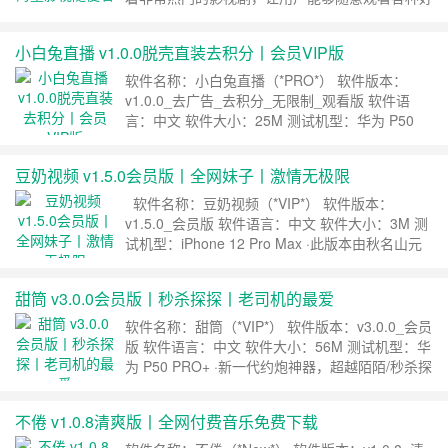
看的内容，用户能够在这里获得第一手的最新资
源，轻松进行追剧，更是有许多精彩好剧进行推
小白兔直播 v1.0.0脱壳直装去积分丨会员VIP版
荐。 鳄鱼影视App功能 1、收集了超多的影视站点
资源，能够找到你想看的任何视频内容; 2、拥有
软件名称：小白兔直播（*PRO*） 软件版本：
不错的影视推荐功能，可以通过推荐来发现更多
v1.0.0_去广告_去积分_无限制_观看版 软件语
精……
继续阅读 »
言：中文 软件大小：25M 测试机型：华为 P50
PRO+ ·此版本感谢秋名山元老级大神[CopyFish]
专注修改，去除启动广告，去除观看积分，解锁美
豆奶视频 v1.5.0会员版丨全网妹子丨激情无极限
女抖音专区，欢迎各位机友下载。 下载地址
……
继续阅读 »
软件名称：豆奶视频（*VIP*） 软件版本：
v1.5.0_会员版 软件语言：中文 软件大小：3M 测
试机型：iPhone 12 Pro Max ·此版本由秋名山元
老级大神[CopyFish]专注修改。 ·采集全网抖音+快
手+火山+微视+微博+全民+跳舞视频。 ·支持无水
甜筒 v3.0.0会员版丨秒杀探探丨老司机的最爱
印下载保存。 下载地址 &nbs……
继续阅读 »
软件名称：甜筒（*VIP*） 软件版本：v3.0.0_会员
版 软件语言：中文 软件大小：56M 测试机型：华
为 P50 PRO+ ·新一代约炮神器，超越陌陌/秒杀探
探，此版本感谢安卓元老级大神[耗子爱吃草]专注
修改，去除全部广告，解锁声优专区，解锁电台收
不倦 v1.0.8清爽版丨全网付费音乐免费下载
费区，欢迎各位机友下载。 下载地址 ……
继
续阅读 »