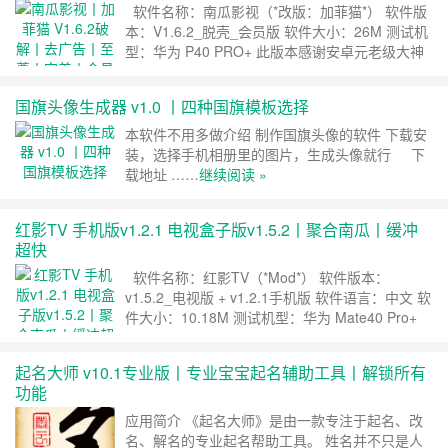
告 7.主界面切换新版 8.跳……
继续阅读 »
软件名称：南瓜影视（*改版：加菲猫*） 软件版
本：V1.6.2_脱壳_会员版 软件大小：26M 测试机
型：华为 P40 PRO+ 此版本感谢安卓元老级大神
[烤鸭哥]专注修改，具体特点如下： ·去启动广告,
去横幅，暂停，播放广告，去播放缓冲LOGO ·破
国旗头像生成器 v1.0 丨四种国旗模板选择
解VIP，解锁投屏，缓存下载 ·去分享标签，界面
更加美观 ·去我的标签无用界面，更加简洁。
本软件不用多做介绍 制作国旗头像的软件 下载安
·……
继续阅读 »
装，选择手机相册里的图片，生成头像就行 下
载地址 ……
继续阅读 »
红影TV 手机版v1.2.1 电视盒子版v1.5.2丨聚合南瓜丨缓冲
超快
软件名称：红影TV（*Mod*） 软件版本：
v1.5.2_电视版 + v1.2.1手机版 软件语言：中文 软
件大小：10.18M 测试机型：华为 Mate40 Pro+
·很多粉丝反馈说以前分享的那些要么卡要么失效
了，今天推送一款全新软件，拥有手机版和电视
起名大师 v10.1专业版丨专业宝宝起名辅助工具丨解锁所有
版。 ·红影也有直播板块，不过依旧是老样子，只
功能
有央视、卫视和地……
继续阅读 »
应用简介 《起名大师》是由一款专注于起名、改
名、解名的专业起名帮助工具。 姓名并不只是人