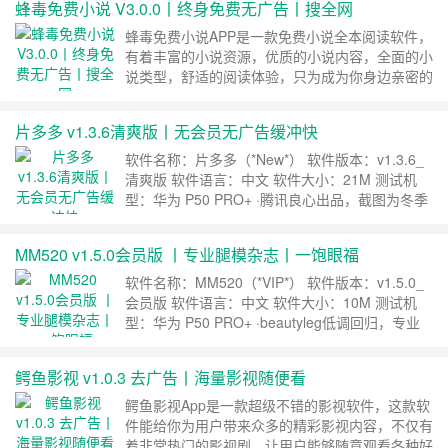
蜂毒免费小说 V3.0.0丨终身免费无广告丨搜全网
·解锁视频播放专区（老湿鸡） ·解锁高级短信轰炸
机（很强大） ·去除全部引流广告 ·去除支付
蜂毒免费小说APP是一款免费小说全本阅读软件，
宝……
继续阅读 »
有着丰富的小说资源，优质的小说内容，全面的小
说类型，舒适的阅读体验，只为成为你身边亲密的
阅读小伙伴儿，快来下载蜂毒免费小说app体验
吧！ 蜂毒免费小说软件功能 【无限畅读】全场小
片多多 v1.3.6清爽版丨无会员无广告缓冲快
说均为转码阅读，无需充值； 【精准推荐】精准
推荐热门小说。乡村爽文、种田文、高干文、军婚
软件名称：片多多（*New*） 软件版本：v1.3.6_
小说、玄幻小说、二次元、轻小说、言情小说、动
清爽版 软件语言：中文 软件大小：21M 测试机
漫……
继续阅读 »
型：华为 P50 PRO+ ·腾讯良心出品，截图为冬季
亲测，支持微信登录，欢迎各位机友尝鲜。 下
载地址 ……
继续阅读 »
MM520 v1.5.0会员版 丨专业腿模杂志丨一饱眼福
软件名称：MM520（*VIP*） 软件版本：v1.5.0_
会员版 软件语言：中文 软件大小：10M 测试机
型：华为 P50 PRO+ ·beautyleg低调回归，专业
级腿模杂志，艳图届的鼻祖。 ·请勿宣传，谢谢合
作。 下载地址 ……
继续阅读 »
鳄鱼影视 v1.0.3 去广告丨海量影视随便看
鳄鱼影视App是一款超级不错的影视软件，这款软
件能给你为用户带来众多的精彩影视内容，不仅有
着非常热门的影视剧，让用户能够随意观看各种好