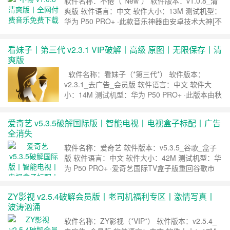
软件名称：不倦（*New*） 软件版本：v1.0.8_清
爽版 软件语言：中文 软件大小：13M 测试机型：
华为 P50 PRO+ ·此款音乐神器由安卓技术大神[不
倦]原创开发，截图为大神亲测，你值得拥有。
下载地址 ……
继续阅读 »
看妹子丨第三代 v2.3.1 VIP破解丨高级 原图丨无限保存丨清
爽版
软件名称：看妹子（*第三代*） 软件版本：
v2.3.1_去广告_会员版 软件语言：中文 软件大
小：14M 测试机型：华为 P50 PRO+ ·此版本由秋
名山元老级大神[Zero]专注修改，去除全部广告，
所有写真集、无限制保存，欢迎各位机友下载。
爱奇艺 v5.3.5破解国际版丨智能电视丨电视盒子标配丨广告
下载地址 ……
继续阅读 »
全消失
软件名称：爱奇艺 软件版本：v5.3.5_谷歌_盒子
版 软件语言：中文 软件大小：42M 测试机型：华
为 P50 PRO+ ·爱奇艺国际TV盒子版重回谷歌市
场，真心好用，所有广告全部消失，界面比处女还
干净，欢迎各位机友下载。 下载地址 ……
继
ZY影视 v2.5.4破解会员版丨老司机福利专区丨激情写真丨
续阅读 »
波涛汹涌
软件名称：ZY影视（*VIP*） 软件版本：v2.5.4_