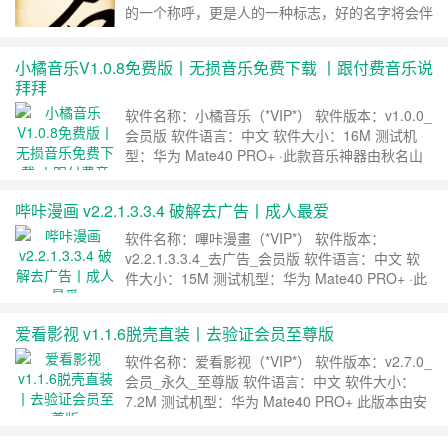
的一个称呼，更是人的一种标志，好的名字将会伴
随人一生的好运。它在相当大的程度上约束了一个
人一生的发展，一个人的成就大小、顺逆变换，都
小橘音乐V1.0.8免费版丨无损音乐免费下载 丨跟付费音乐说
与姓名有很大关系。这其实与八字、风水等玄学的
拜拜
道理是一脉相通的，因为名字是属于个人所独有
的，当别人称呼我们姓名的时候，其实等同于对我
软件名称：小橘音乐（*VIP*） 软件版本：v1.0.0_
们念咒语……
继续阅读 »
会员版 软件语言：中文 软件大小：16M 测试机
型：华为 Mate40 PRO+ ·此款音乐神器由秋名山
元老级大神[CopyFish]原创开发，无损格式全部免
费下，超越魔音，无需激活码，你值得拥有。
哔咔漫画 v2.2.1.3.3.4 破解去广告丨成人最爱
下载地址 ……
继续阅读 »
软件名称：嗶咔漫畫（*VIP*） 软件版本：
v2.2.1.3.3.4_去广告_会员版 软件语言：中文 软
件大小：15M 测试机型：华为 Mate40 PRO+ ·此
版本由安卓元老级大神[耗子爱吃草]专注修改，去
除启动广告，去除界面广告，解锁会员功能，欢迎
爱看影视 v1.1.6脱壳直装丨去验证会员至尊版
各位机友下载。 ·此版本兼容华为、兼容安卓11。
·此款漫画 = 小黄书类型。 &nbs……
继续阅读 »
软件名称：爱看影视（*VIP*） 软件版本：v2.7.0_
会员_永久_至尊版 软件语言：中文 软件大小：
7.2M 测试机型：华为 Mate40 PRO+ 此版本由安
卓元老级大神[耗子爱吃草]专注修改，具体特点如
下： ·解锁VIP会员 ·解锁福利番号专区（老湿鸡）