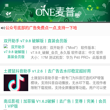
ONE麦普
公众号底部的广告免费点一点,支持一下哈
资源来之不易,大家低调使用
双开助手 v7.9.8 破解版丨直装会员版
如下载链接被封,请在网站留言给我们
软件名称：双开助手（*Mod*） 软件版本：
站点自营在大陆可用的香港流量卡，可以做的事情很多，感兴趣的点击站内广告图
v7.9.8_破解_会员_永久版 软件语言：中文 软件
大小：17M 测试机型：华为 P40 PRO+ ·此版本感
谢安卓元老级大神[小白鸭]完美破解，开启至尊功
能，欢迎各位机友下载。 双开大师 2亿+用户使
土拔鼠抖音助手 v1.2.6 丨去广告去水印稳定超好用
用的微信分身、微信多开、应用分身大师！官方正
版不封号、稳定流畅不卡顿！稳定支持刘海屏……
土拨鼠抖音助手是一款专门为抖音打造的XP增强
继续阅读 »
模块，支持抖音自动播放，无水印下载、无视作者
限制下载视频，支持全屏播放等功能。用户可以使
用抖音 获得更多的便利工具，喜欢的视屏可一键
下载保存，轻松去水印，玩抖音更简单更方便。
南瓜影视丨加菲猫 V1.6.2破解丨去广告丨至尊丨完美丨会员
1.支持自动播放 2.支持无水印，无视作者限制下载
丨VIP版
3.禁用双击点赞 4.状态栏沉浸 5.自动点赞 6.去广